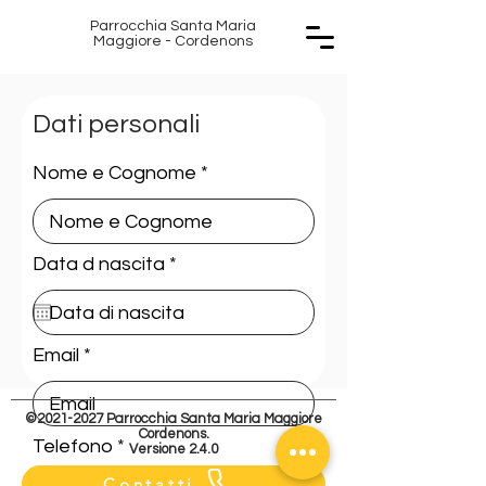
Parrocchia Santa Maria
P S
Maggiore - Cordenons
Dati personali
Nome e Cognome
M
M
r
Data d nascita
*
e
q
u
i
Email
r
e
d
©
2021-2027
Parrocchia Santa Maria Maggiore
Cordenons.
Telefono
Versione 2.4.0
Contatti