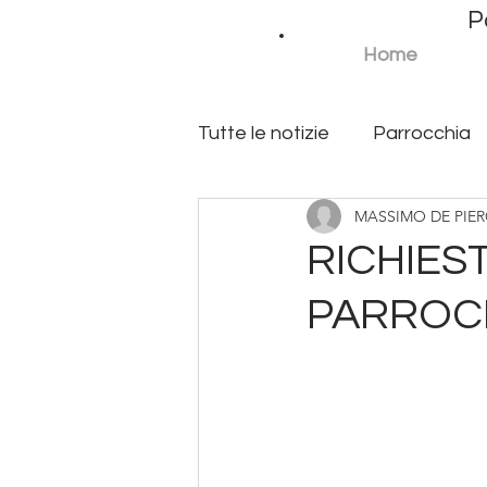
P
P 
Home
Tutte le notizie
Parrocchia
MASSIMO DE PIE
Azione cattolica
Scuol
M
RICHIEST
PARROC