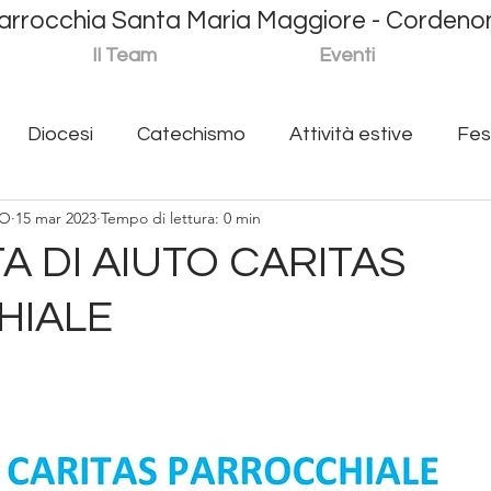
arrocchia Santa Maria Maggiore - Cordeno
S
Il Team
Eventi
Diocesi
Catechismo
Attività estive
Fes
RO
15 mar 2023
Tempo di lettura: 0 min
a Materna Maria Bambina
Caritas
Giovani
M
A DI AIUTO CARITAS
HIALE