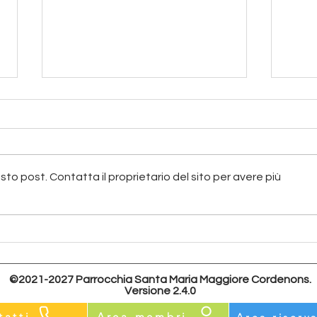
o post. Contatta il proprietario del sito per avere più
1^ 
Collaborazione fra Comunità
Pastorale di Cordenons e
Circolo Noi San Francesco
APS
©2021-2027 Parrocchia Santa Maria Maggiore Cordenons.
Versione 2.4.0
tatti
Area membri
Area riserv