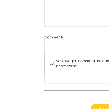
Commenti
Non puoi più commentare quest
informazioni.
Grest 2026 - Parrocchia
Santa Maria Maggiore
Con