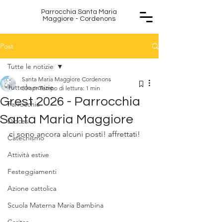
Parrocchia Santa Maria
P S
Maggiore - Cordenons
Post
Tutte le notizie
Santa Maria Maggiore Cordenons
Tutte le notizie
30 apr
Tempo di lettura: 1 min
Grest 2026 - Parrocchia
Parrocchia
M
M
Santa Maria Maggiore
Diocesi
ci sono ancora alcuni posti! affrettati! 
Catechismo
Attività estive
Festeggiamenti
Azione cattolica
Scuola Materna Maria Bambina