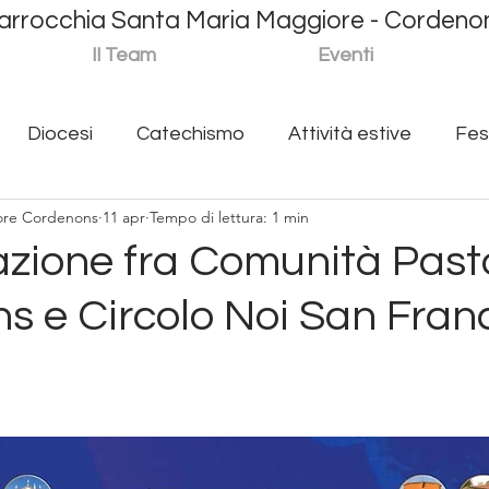
arrocchia Santa Maria Maggiore - Cordeno
S
Il Team
Eventi
Diocesi
Catechismo
Attività estive
Fes
ore Cordenons
11 apr
Tempo di lettura: 1 min
a Materna Maria Bambina
Caritas
Giovani
M
azione fra Comunità Pasto
s e Circolo Noi San Fran