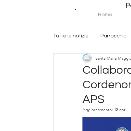
P
P 
Home
Tutte le notizie
Parrocchia
Santa Maria Maggi
Azione cattolica
Scuol
M
Collabor
Cordenon
APS
Aggiornamento:
18 apr