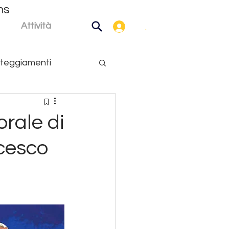
ns
Attività
.
teggiamenti
rale di
cesco