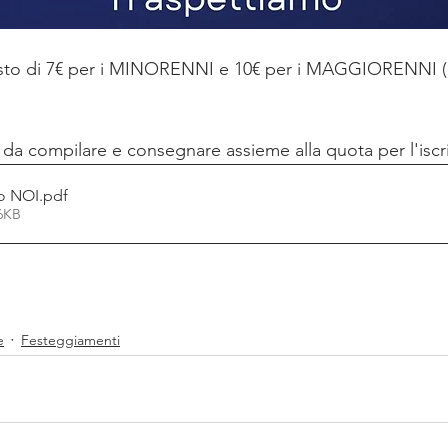
osto di 7€ per i MINORENNI e 10€ per i MAGGIORENNI (in
 da compilare e consegnare assieme alla quota per l'iscri
o NOI
.pdf
96KB
e
Festeggiamenti